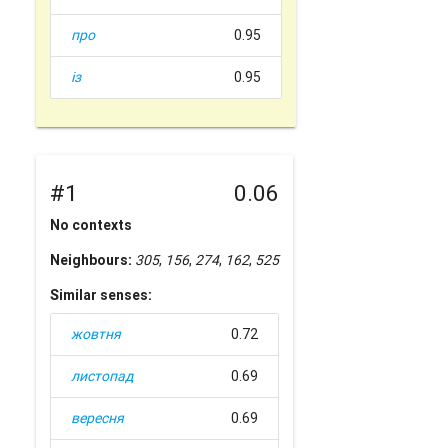
про
0.95
із
0.95
#1
0.06
No contexts
Neighbours:
305
,
156
,
274
,
162
,
525
Similar senses:
жовтня
0.72
листопад
0.69
вересня
0.69