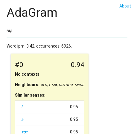
About
AdaGram
Word ipm: 3.42, occurrences: 6926.
#0
0.94
No contexts
Neighbours:
яго
,
і
,
ми
,
питаня
,
мена
Similar senses:
і
0.95
з
0.95
тот
0.95