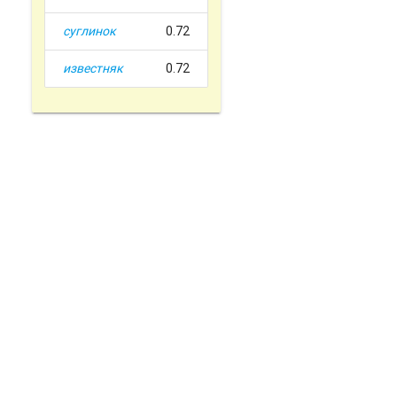
суглинок
0.72
известняк
0.72