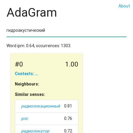
About
AdaGram
Word ipm: 0.64, occurrences: 1303.
#0
1.00
Contexts: …
Neighbours:
Similar senses:
радиолокационный
0.81
рлс
0.76
радиолокатор
0.72