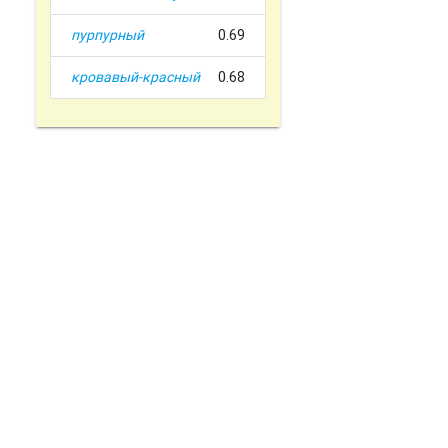
пурпурный
0.69
кровавый-красный
0.68