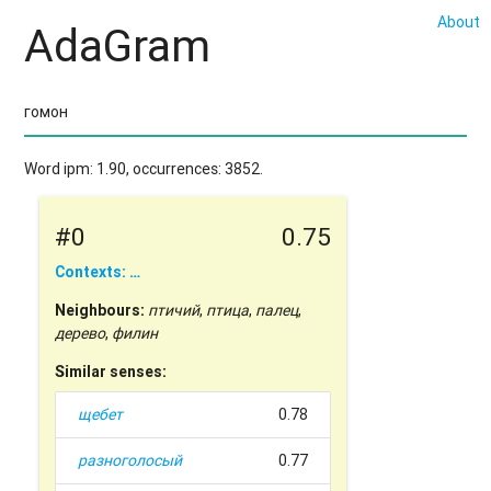
About
AdaGram
Word ipm: 1.90, occurrences: 3852.
#0
0.75
Contexts: …
Neighbours:
птичий
,
птица
,
палец
,
дерево
,
филин
Similar senses:
щебет
0.78
разноголосый
0.77