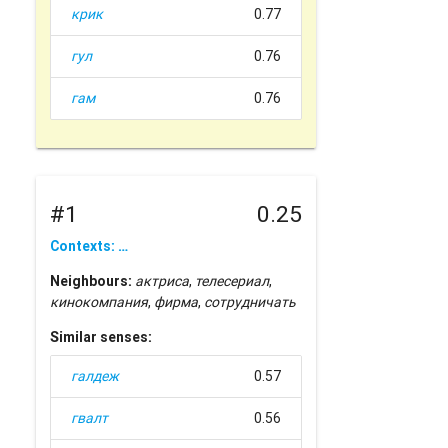
крик
0.77
гул
0.76
гам
0.76
#1
0.25
Contexts: …
Neighbours:
актриса
,
телесериал
,
кинокомпания
,
фирма
,
сотрудничать
Similar senses:
галдеж
0.57
гвалт
0.56