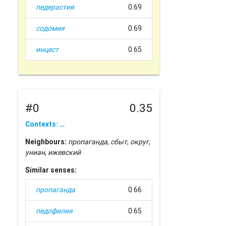
педерастия
0.69
содомия
0.69
инцест
0.65
#0
0.35
Contexts: …
Neighbours:
пропаганда
,
сбыт
,
округ
,
униан
,
ижевский
Similar senses:
пропаганда
0.66
педофилия
0.65