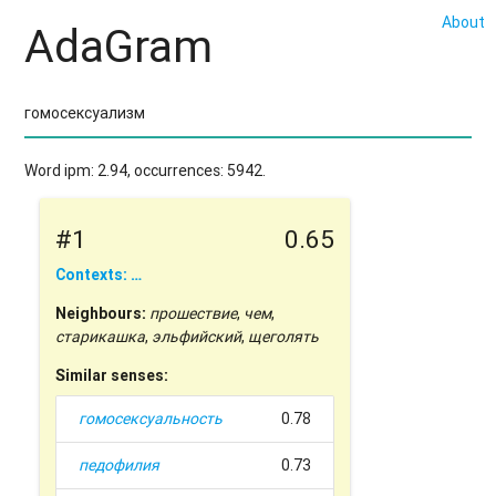
About
AdaGram
Word ipm: 2.94, occurrences: 5942.
#1
0.65
Contexts: …
Neighbours:
прошествие
,
чем
,
старикашка
,
эльфийский
,
щеголять
Similar senses:
гомосексуальность
0.78
педофилия
0.73