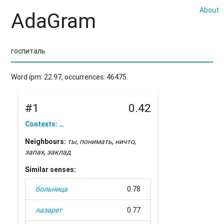
About
AdaGram
Word ipm: 22.97, occurrences: 46475.
#1
0.42
Contexts: …
Neighbours:
ты
,
понимать
,
ничто
,
запах
,
заклад
Similar senses:
больница
0.78
лазарет
0.77