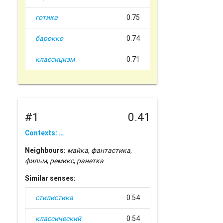
готика
0.75
барокко
0.74
классицизм
0.71
#1
0.41
Contexts: …
Neighbours:
майка
,
фантастика
,
фильм
,
ремикс
,
ранетка
Similar senses:
стилистика
0.54
классический
0.54