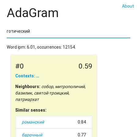
About
AdaGram
Word ipm: 6.01, occurrences: 12154.
#0
0.59
Contexts: …
Neighbours:
собор
,
митрополичий
,
базилик
,
святой-троицкий
,
патриархат
Similar senses:
романский
0.84
барочный
0.77