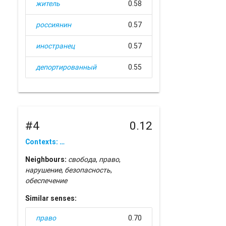
житель
0.58
россиянин
0.57
иностранец
0.57
депортированный
0.55
#4
0.12
Contexts: …
Neighbours:
свобода
,
право
,
нарушение
,
безопасность
,
обеспечение
Similar senses:
право
0.70