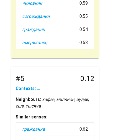
чиновник
0.59
согражданин
0.55
гражданин
0.54
американец
0.53
#5
0.12
Contexts: …
Neighbours:
хафез
,
миллион
,
иудей
,
сша
,
тысяча
Similar senses:
гражданка
0.62