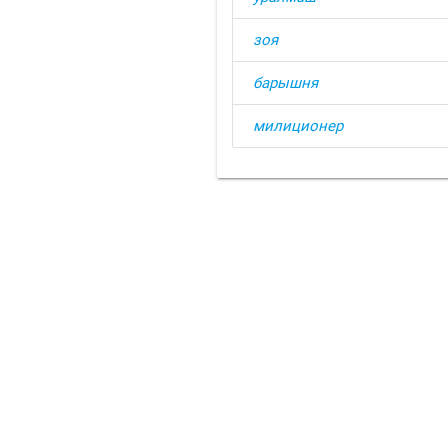
зоя
барышня
милиционер