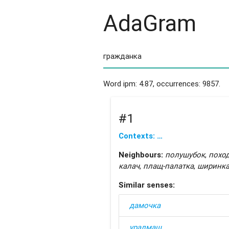
AdaGram
Word ipm: 4.87, occurrences: 9857.
#1
Contexts: …
Neighbours:
полушубок
,
похо
калач
,
плащ-палатка
,
ширинк
Similar senses:
дамочка
уралмаш