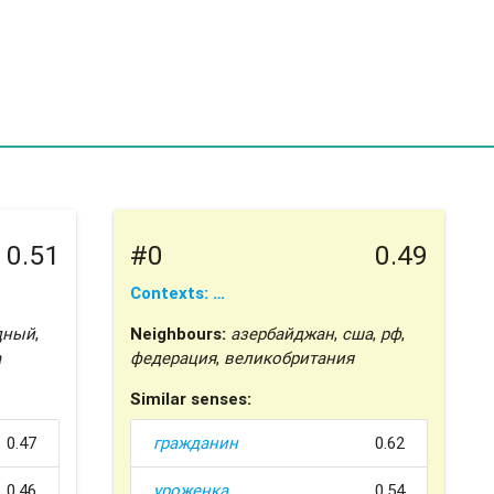
0.51
#0
0.49
Contexts: …
дный
,
Neighbours:
азербайджан
,
сша
,
рф
,
а
федерация
,
великобритания
Similar senses:
0.47
гражданин
0.62
0.46
уроженка
0.54