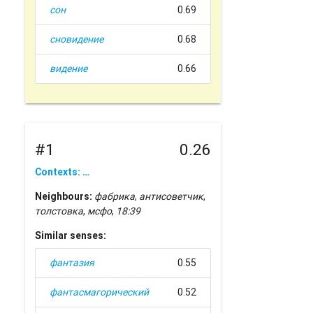
сон
0.69
сновидение
0.68
видение
0.66
#1
0.26
Contexts: …
Neighbours:
фабрика
,
антисоветчик
,
толстовка
,
мсфо
,
18:39
Similar senses:
фантазия
0.55
фантасмагорический
0.52