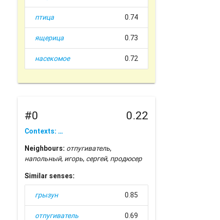
птица
0.74
ящерица
0.73
насекомое
0.72
#0
0.22
Contexts: …
Neighbours:
отпугиватель
,
напольный
,
игорь
,
сергей
,
продюсер
Similar senses:
грызун
0.85
отпугиватель
0.69