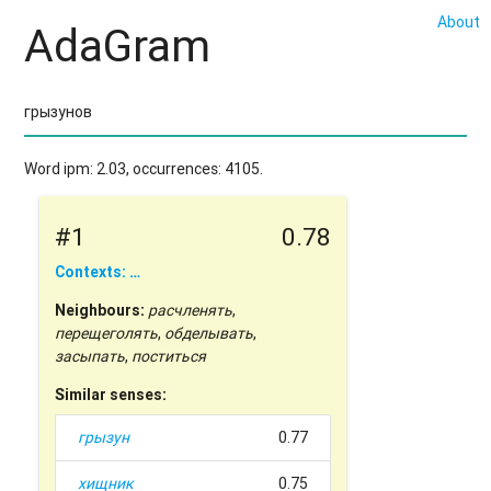
About
AdaGram
Word ipm: 2.03, occurrences: 4105.
#1
0.78
Contexts: …
Neighbours:
расчленять
,
перещеголять
,
обделывать
,
засыпать
,
поститься
Similar senses:
грызун
0.77
хищник
0.75