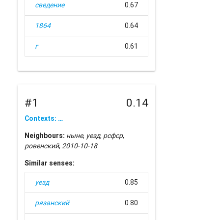
сведение
0.67
1864
0.64
г
0.61
#1
0.14
Contexts: …
Neighbours:
ныне
,
уезд
,
рсфср
,
ровенский
,
2010-10-18
Similar senses:
уезд
0.85
рязанский
0.80