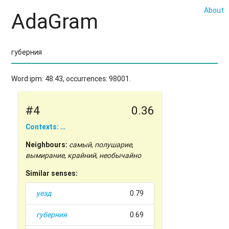
About
AdaGram
Word ipm: 48.43, occurrences: 98001.
#4
0.36
Contexts: …
Neighbours:
самый
,
полушарие
,
вымирание
,
крайний
,
необычайно
Similar senses:
уезд
0.79
губерния
0.69