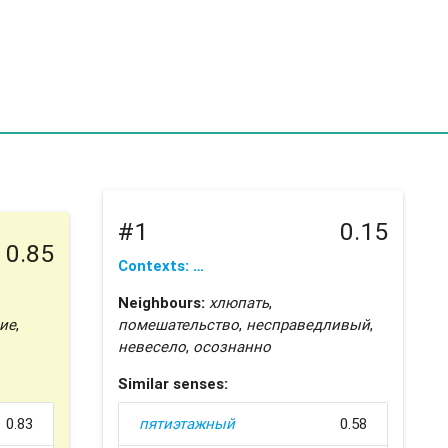
#1
0.15
0.85
Contexts: …
Neighbours:
хлюпать
,
ие
,
помешательство
,
несправедливый
,
невесело
,
осознанно
Similar senses:
0.83
пятиэтажный
0.58