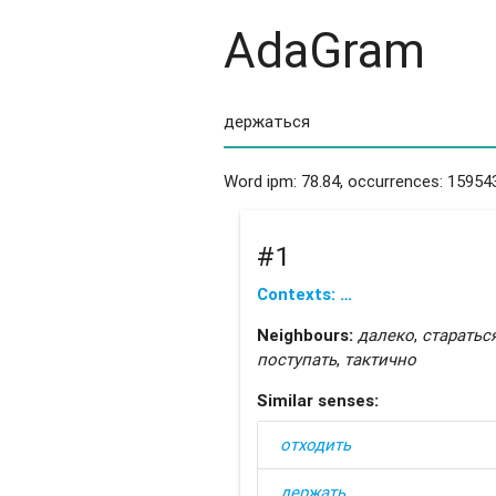
AdaGram
Word ipm: 78.84, occurrences: 159543
#1
Contexts: …
Neighbours:
далеко
,
старатьс
поступать
,
тактично
Similar senses:
отходить
держать