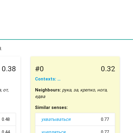
.
0.38
#0
0.32
Contexts: …
я
,
от
,
Neighbours:
рука
,
за
,
крепко
,
нога
,
едва
Similar senses:
0.48
ухватываться
0.77
0.44
уцепляться
0.77