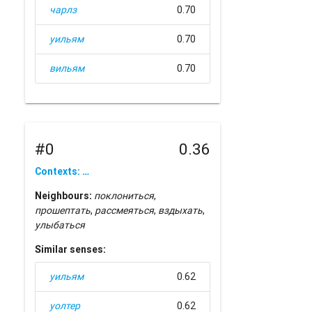
чарлз
0.70
уильям
0.70
вильям
0.70
#0
0.36
Contexts: …
Neighbours:
поклониться
,
прошептать
,
рассмеяться
,
вздыхать
,
улыбаться
Similar senses:
уильям
0.62
уолтер
0.62