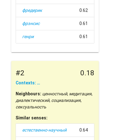
фредерик
0.62
фрэнсис
0.61
генри
0.61
#2
0.18
Contexts: …
Neighbours:
ценностный
,
медитация
,
диалектический
,
социализация
,
сексуальность
Similar senses:
естественно-научный
0.64