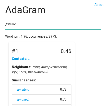
About
AdaGram
Word ipm: 1.96, occurrences: 3973.
#1
0.46
Contexts: …
Neighbours:
1909
,
антарктический
,
кук
,
1584
,
итальянский
Similar senses:
джеймс
0.73
джозеф
0.70