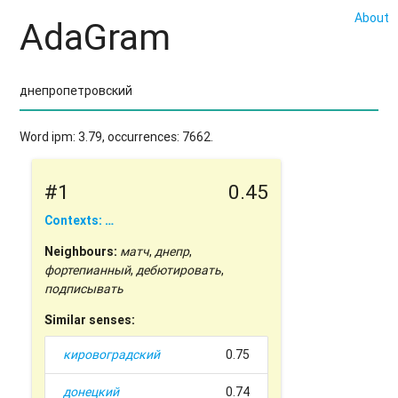
About
AdaGram
Word ipm: 3.79, occurrences: 7662.
#1
0.45
Contexts: …
Neighbours:
матч
,
днепр
,
фортепианный
,
дебютировать
,
подписывать
Similar senses:
кировоградский
0.75
донецкий
0.74