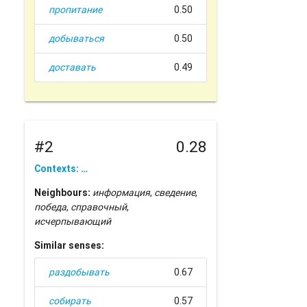
пропитание
0.50
добываться
0.50
доставать
0.49
#2
0.28
Contexts: …
Neighbours:
информация
,
сведение
,
победа
,
справочный
,
исчерпывающий
Similar senses:
раздобывать
0.67
собирать
0.57