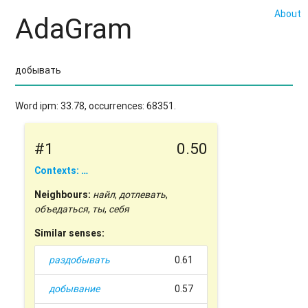
About
AdaGram
Word ipm: 33.78, occurrences: 68351.
#1
0.50
Contexts: …
Neighbours:
найл
,
дотлевать
,
объедаться
,
ты
,
себя
Similar senses:
раздобывать
0.61
добывание
0.57