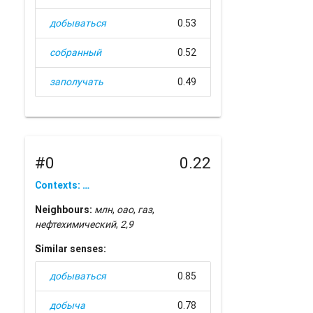
добываться
0.53
собранный
0.52
заполучать
0.49
#0
0.22
Contexts: …
Neighbours:
млн
,
оао
,
газ
,
нефтехимический
,
2,9
Similar senses:
добываться
0.85
добыча
0.78