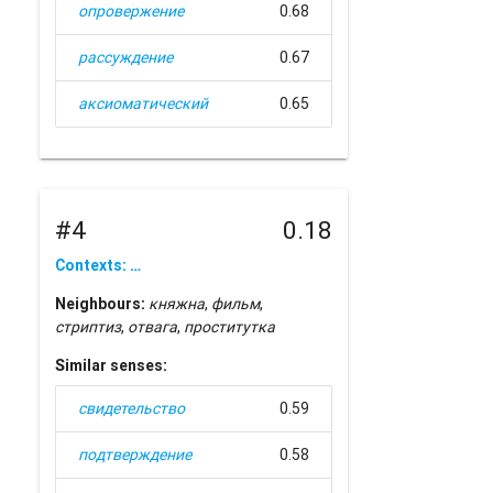
опровержение
0.68
рассуждение
0.67
аксиоматический
0.65
#4
0.18
Contexts: …
Neighbours:
княжна
,
фильм
,
стриптиз
,
отвага
,
проститутка
Similar senses:
свидетельство
0.59
подтверждение
0.58