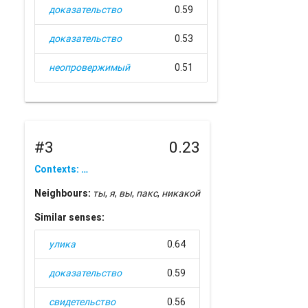
доказательство
0.59
доказательство
0.53
неопровержимый
0.51
#3
0.23
Contexts: …
Neighbours:
ты
,
я
,
вы
,
пакс
,
никакой
Similar senses:
улика
0.64
доказательство
0.59
свидетельство
0.56