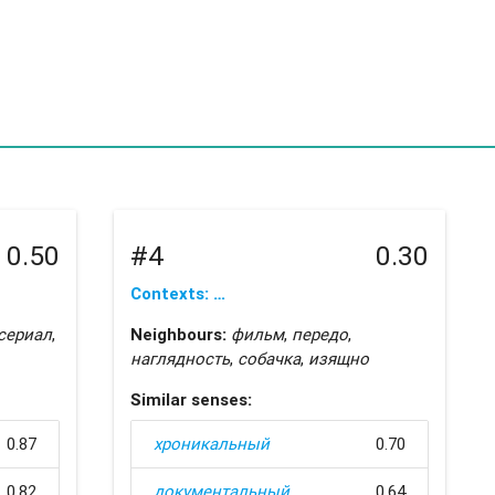
0.50
#4
0.30
Contexts: …
сериал
,
Neighbours:
фильм
,
передо
,
наглядность
,
собачка
,
изящно
Similar senses:
0.87
хроникальный
0.70
0.82
документальный
0.64