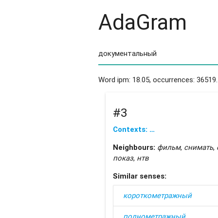
AdaGram
Word ipm: 18.05, occurrences: 36519.
#3
Contexts: …
Neighbours:
фильм
,
снимать
,
показ
,
нтв
Similar senses:
короткометражный
полнометражный