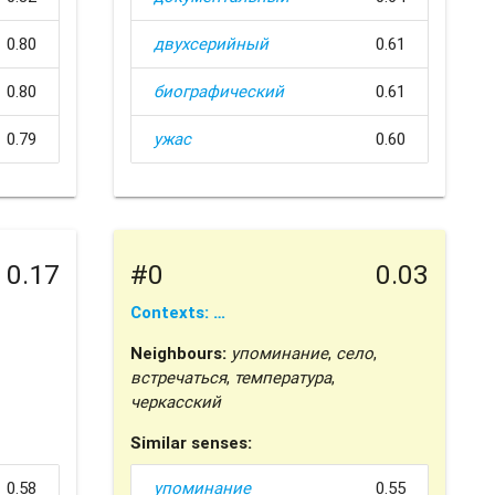
0.80
двухсерийный
0.61
0.80
биографический
0.61
0.79
ужас
0.60
0.17
#0
0.03
Contexts: …
Neighbours:
упоминание
,
село
,
встречаться
,
температура
,
черкасский
Similar senses:
0.58
упоминание
0.55