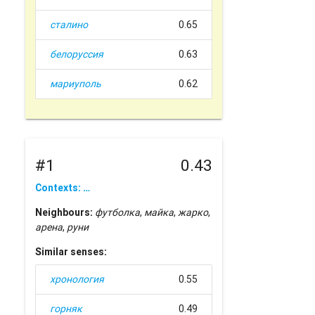
сталино
0.65
белоруссия
0.63
мариуполь
0.62
#1
0.43
Contexts: …
Neighbours:
футболка
,
майка
,
жарко
,
арена
,
руни
Similar senses:
хронология
0.55
горняк
0.49