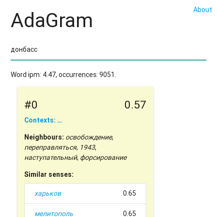
About
AdaGram
Word ipm: 4.47, occurrences: 9051.
#0
0.57
Contexts: …
Neighbours:
освобождение
,
переправляться
,
1943
,
наступательный
,
форсирование
Similar senses:
харьков
0.65
мелитополь
0.65