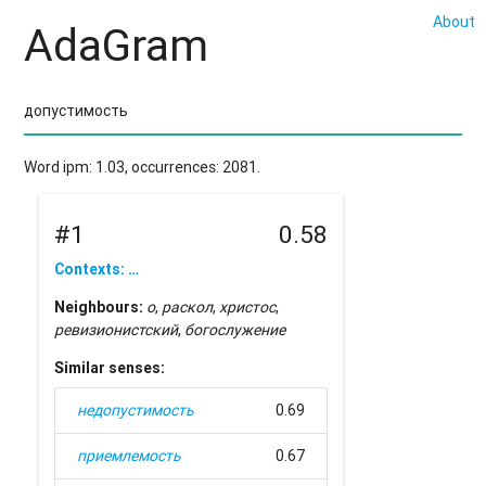
About
AdaGram
Word ipm: 1.03, occurrences: 2081.
#1
0.58
Contexts: …
Neighbours:
о
,
раскол
,
христос
,
ревизионистский
,
богослужение
Similar senses:
недопустимость
0.69
приемлемость
0.67