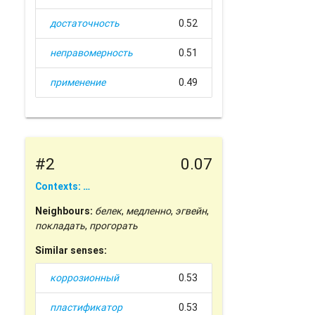
достаточность
0.52
неправомерность
0.51
применение
0.49
#2
0.07
Contexts: …
Neighbours:
белек
,
медленно
,
эгвейн
,
покладать
,
прогорать
Similar senses:
коррозионный
0.53
пластификатор
0.53