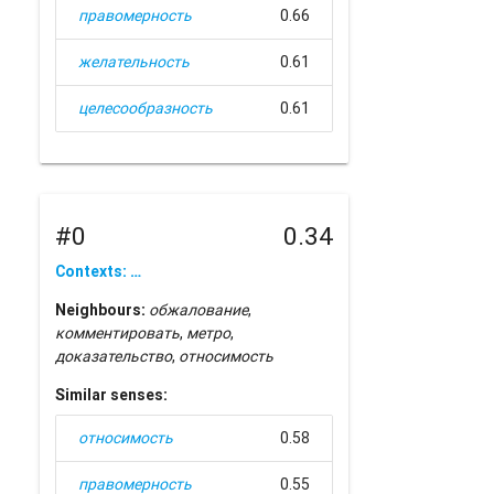
правомерность
0.66
желательность
0.61
целесообразность
0.61
#0
0.34
Contexts: …
Neighbours:
обжалование
,
комментировать
,
метро
,
доказательство
,
относимость
Similar senses:
относимость
0.58
правомерность
0.55