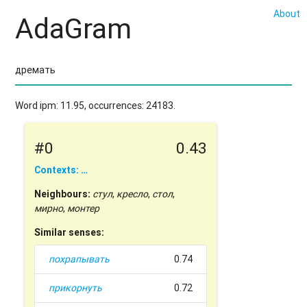
About
AdaGram
Word ipm: 11.95, occurrences: 24183.
#0
0.43
Contexts: …
Neighbours:
стул
,
кресло
,
стол
,
мирно
,
монтер
Similar senses:
похрапывать
0.74
прикорнуть
0.72