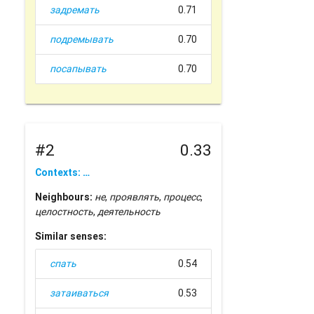
задремать
0.71
подремывать
0.70
посапывать
0.70
#2
0.33
Contexts: …
Neighbours:
не
,
проявлять
,
процесс
,
целостность
,
деятельность
Similar senses:
спать
0.54
затаиваться
0.53