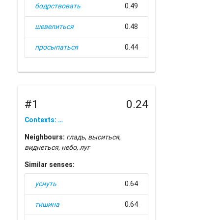
бодрствовать
0.49
шевелиться
0.48
просыпаться
0.44
#1
0.24
Contexts: …
Neighbours:
гладь
,
выситься
,
виднеться
,
небо
,
луг
Similar senses:
уснуть
0.64
тишина
0.64