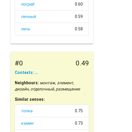
погреб
0.60
печный
0.59
печь
0.58
#0
0.49
Contexts: …
Neighbours:
монтаж
,
элемент
,
дизайн
,
отделочный
,
размещение
Similar senses:
топка
0.75
камин
0.73