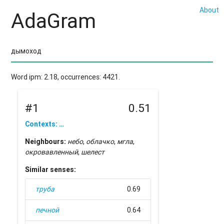
About
AdaGram
Word ipm: 2.18, occurrences: 4421.
#1
0.51
Contexts: …
Neighbours:
небо
,
облачко
,
мгла
,
окровавленный
,
шелест
Similar senses:
труба
0.69
печной
0.64