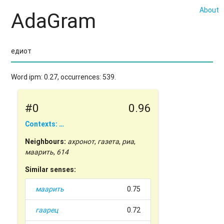
About
AdaGram
Word ipm: 0.27, occurrences: 539.
#0
0.96
Contexts: …
Neighbours:
ахронот
,
газета
,
риа
,
маарить
,
614
Similar senses:
маарить
0.75
гаарец
0.72