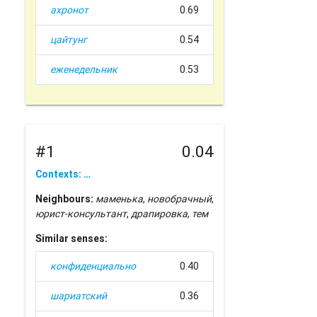
ахронот
0.69
цайтунг
0.54
еженедельник
0.53
#1
0.04
Contexts: …
Neighbours:
маменька
,
новобрачный
,
юрист-консультант
,
драпировка
,
тем
Similar senses:
конфиденциально
0.40
шариатский
0.36