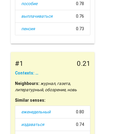
пособие
0.78
выплачиваться
0.76
пенсия
0.73
#1
0.21
Contexts: …
Neighbours:
журнал
,
газета
,
литературный
,
обозрение
,
новь
Similar senses:
еженедельный
0.80
издаваться
0.74