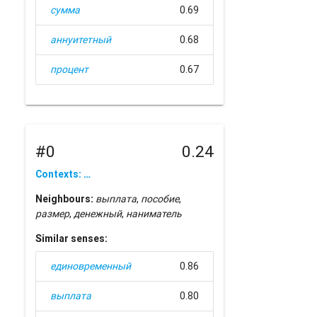
сумма
0.69
аннуитетный
0.68
процент
0.67
#0
0.24
Contexts: …
Neighbours:
выплата
,
пособие
,
размер
,
денежный
,
наниматель
Similar senses:
единовременный
0.86
выплата
0.80