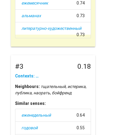
ежемесячник
0.74
альманах
0.73
литературно-художественный
0.73
#3
0.18
Contexts: …
Neighbours:
тщательный
,
истерика
,
публика
,
наорать
,
бойфренд
Similar senses:
еженедельный
0.64
годовой
0.55