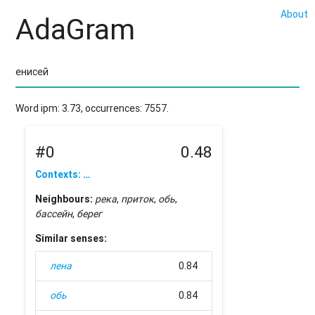
About
AdaGram
Word ipm: 3.73, occurrences: 7557.
#0
0.48
Contexts: …
Neighbours:
река
,
приток
,
обь
,
бассейн
,
берег
Similar senses:
лена
0.84
обь
0.84