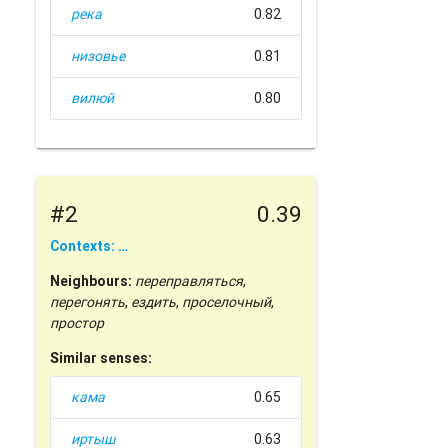
река
0.82
низовье
0.81
вилюй
0.80
#2
0.39
Contexts: …
Neighbours:
переправляться
,
перегонять
,
ездить
,
проселочный
,
простор
Similar senses:
кама
0.65
иртыш
0.63