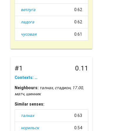
ветлуга
0.62
ладога
0.62
чусовая
0.61
#1
0.11
Contexts: …
Neighbours:
талнах
,
стадион
,
17.00
,
матч
,
шинник
Similar senses:
талнах
0.63
норильск
0.54