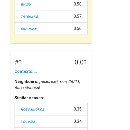
вишь
0.58
тятенька
0.57
евдоким
0.56
#1
0.01
Contexts: …
Neighbours:
римо
,
км²
,
тыс
,
26/11
,
бассейновый
Similar senses:
новозыбков
0.35
хочеша
0.34