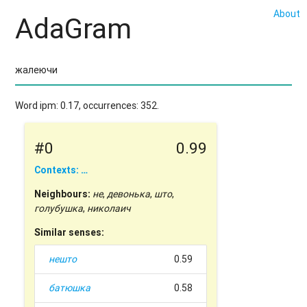
About
AdaGram
Word ipm: 0.17, occurrences: 352.
#0
0.99
Contexts: …
Neighbours:
не
,
девонька
,
што
,
голубушка
,
николаич
Similar senses:
нешто
0.59
батюшка
0.58