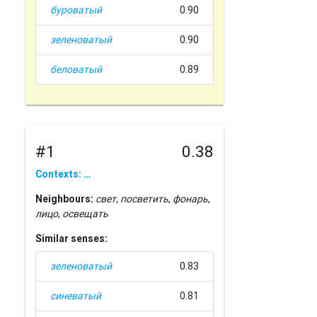
буроватый
0.90
зеленоватый
0.90
беловатый
0.89
#1
0.38
Contexts: …
Neighbours:
свет
,
посветить
,
фонарь
,
лицо
,
освещать
Similar senses:
зеленоватый
0.83
синеватый
0.81