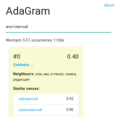
About
AdaGram
Word ipm: 5.57, occurrences: 11266.
#0
0.40
Contexts: …
Neighbours:
или
,
мм
,
оттенок
,
самка
,
редукция
Similar senses:
сероватый
0.92
красноватый
0.90