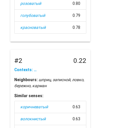
розоватый
0.80
голубоватый
0.79
красноватый
0.78
#2
0.22
Contexts: …
Neighbours:
шприц
,
записной
,
ловко
,
бережно
,
карман
Similar senses:
коричневатый
0.63
волокнистый
0.63