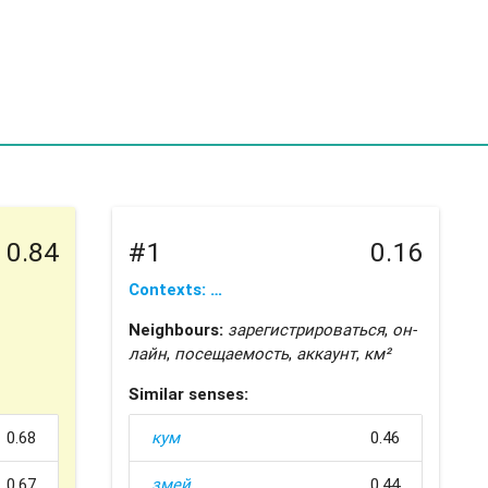
0.84
#1
0.16
Contexts: …
Neighbours:
зарегистрироваться
,
он-
лайн
,
посещаемость
,
аккаунт
,
км²
Similar senses:
0.68
кум
0.46
0.67
змей
0.44