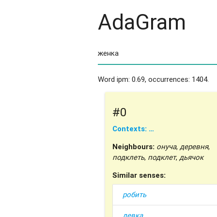
AdaGram
Word ipm: 0.69, occurrences: 1404.
#0
Contexts: …
Neighbours:
онуча
,
деревня
,
подклеть
,
подклет
,
дьячок
Similar senses:
робить
девка