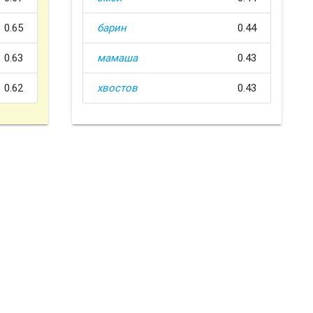
0.65
барин
0.44
0.63
мамаша
0.43
0.62
хвостов
0.43