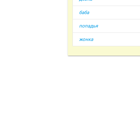
баба
попадья
жонка