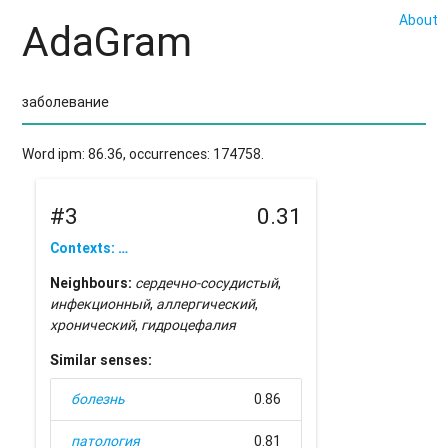
About
AdaGram
Word ipm: 86.36, occurrences: 174758.
#3
0.31
Contexts: …
Neighbours:
сердечно-сосудистый
,
инфекционный
,
аллергический
,
хронический
,
гидроцефалия
Similar senses:
болезнь
0.86
патология
0.81