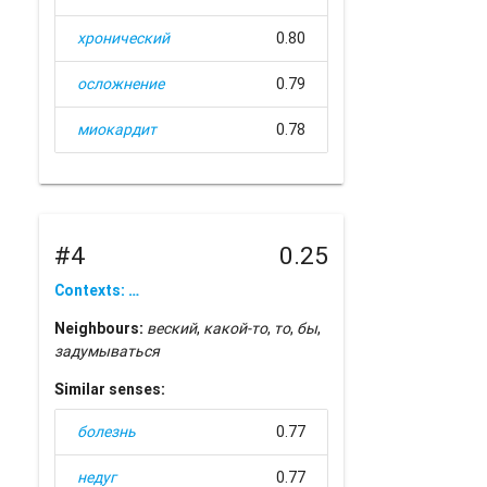
хронический
0.80
осложнение
0.79
миокардит
0.78
#4
0.25
Contexts: …
Neighbours:
веский
,
какой-то
,
то
,
бы
,
задумываться
Similar senses:
болезнь
0.77
недуг
0.77