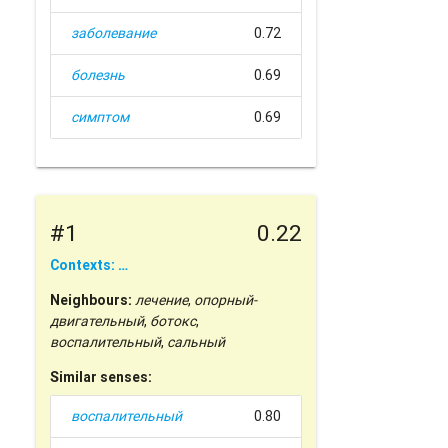
заболевание
0.72
болезнь
0.69
симптом
0.69
#1
0.22
Contexts: …
Neighbours:
лечение
,
опорный-
двигательный
,
ботокс
,
воспалительный
,
сальный
Similar senses:
воспалительный
0.80