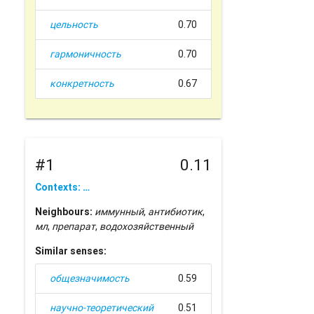
цельность
0.70
гармоничность
0.70
конкретность
0.67
#1
0.11
Contexts: …
Neighbours:
иммунный
,
антибиотик
,
мл
,
препарат
,
водохозяйственный
Similar senses:
общезначимость
0.59
научно-теоретический
0.51