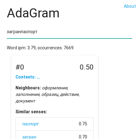
About
AdaGram
Word ipm: 3.79, occurrences: 7669.
#0
0.50
Contexts: …
Neighbours:
оформление
,
заполнение
,
образец
,
действие
,
документ
Similar senses:
паспорт
0.75
загран
0.70