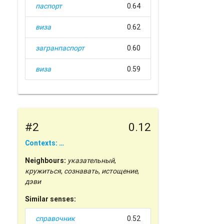
паспорт
0.64
виза
0.62
загранпаспорт
0.60
виза
0.59
#2
0.12
Contexts: …
Neighbours:
указательный
,
кружиться
,
сознавать
,
истощение
,
дэви
Similar senses:
справочник
0.52