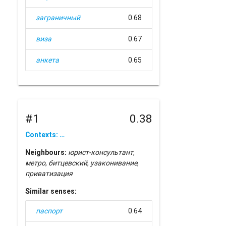
заграничный
0.68
виза
0.67
анкета
0.65
#1
0.38
Contexts: …
Neighbours:
юрист-консультант
,
метро
,
битцевский
,
узаконивание
,
приватизация
Similar senses:
паспорт
0.64