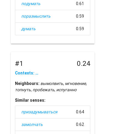
подумать
0.61
поразмыслить
0.59
думать
0.59
#1
0.24
Contexts: …
Neighbours:
вымолвить
,
мгновение
,
топнуть
,
пробежать
,
испуганно
Similar senses:
призадумываться
0.64
замолчать
0.62