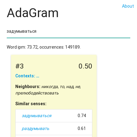
About
AdaGram
Word ipm: 73.72, occurrences: 149189.
#3
0.50
Contexts: …
Neighbours:
никогда
,
то
,
над
,
не
,
прелюбодействовать
Similar senses:
задумываться
0.74
раздумывать
0.61