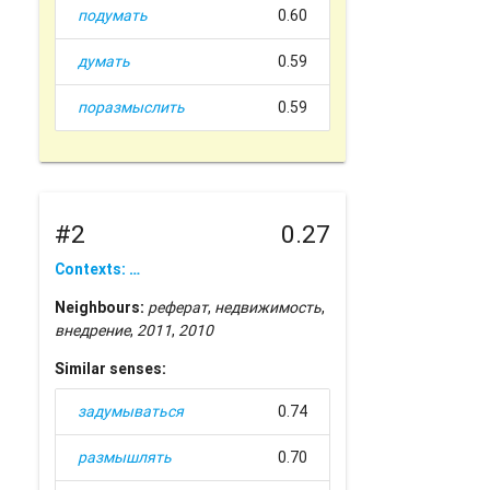
подумать
0.60
думать
0.59
поразмыслить
0.59
#2
0.27
Contexts: …
Neighbours:
реферат
,
недвижимость
,
внедрение
,
2011
,
2010
Similar senses:
задумываться
0.74
размышлять
0.70