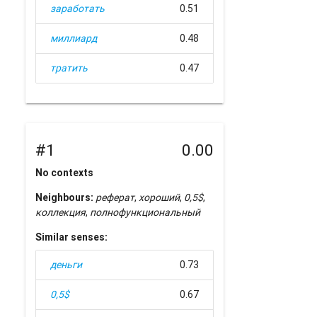
заработать
0.51
миллиард
0.48
тратить
0.47
#1
0.00
No contexts
Neighbours:
реферат
,
хороший
,
0,5$
,
коллекция
,
полнофункциональный
Similar senses:
деньги
0.73
0,5$
0.67