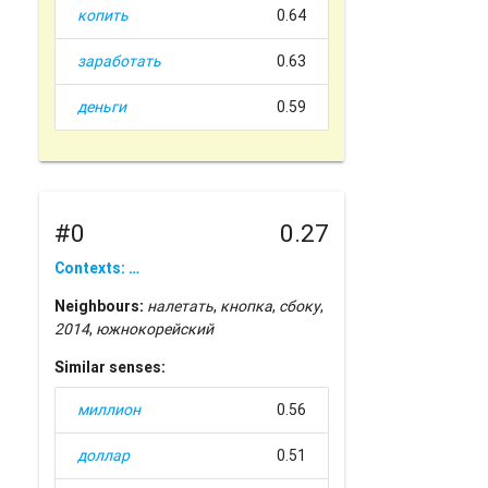
копить
0.64
заработать
0.63
деньги
0.59
#0
0.27
Contexts: …
Neighbours:
налетать
,
кнопка
,
сбоку
,
2014
,
южнокорейский
Similar senses:
миллион
0.56
доллар
0.51