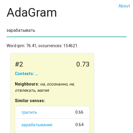
About
AdaGram
Word ipm: 76.41, occurrences: 154621.
#2
0.73
Contexts: …
Neighbours:
на
,
осознанно
,
не
,
отвлекать
,
магия
Similar senses:
тратить
0.66
зарабатывание
0.64