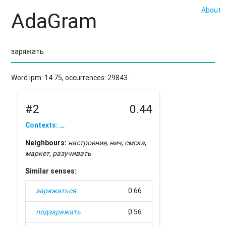
About
AdaGram
Word ipm: 14.75, occurrences: 29843.
#2
0.44
Contexts: …
Neighbours:
настроение
,
нич
,
смска
,
маркет
,
разучивать
Similar senses:
заряжаться
0.66
подзаряжать
0.56