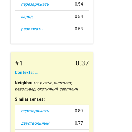
перезаряжать
0.54
заряд
0.54
разряжать
0.53
#1
0.37
Contexts: …
Neighbours:
ружье
,
пистолет
,
револьвер
,
охотничий
,
серпилин
Similar senses:
перезаряжать
0.80
двуствольный
0.77