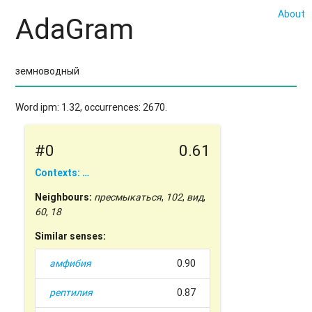
About
AdaGram
Word ipm: 1.32, occurrences: 2670.
#0
0.61
Contexts: …
Neighbours:
пресмыкаться
,
102
,
вид
,
60
,
18
Similar senses:
амфибия
0.90
рептилия
0.87