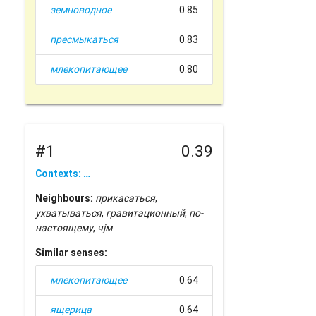
земноводное
0.85
пресмыкаться
0.83
млекопитающее
0.80
#1
0.39
Contexts: …
Neighbours:
прикасаться
,
ухватываться
,
гравитационный
,
по-
настоящему
,
чјм
Similar senses:
млекопитающее
0.64
ящерица
0.64