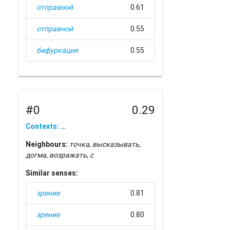
отправной
0.61
отправной
0.55
бифуркация
0.55
#0
0.29
Contexts: …
Neighbours:
точка
,
высказывать
,
догма
,
возражать
,
с
Similar senses:
зрение
0.81
зрение
0.80