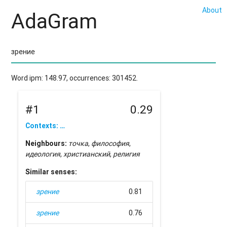
About
AdaGram
Word ipm: 148.97, occurrences: 301452.
#1
0.29
Contexts: …
Neighbours:
точка
,
философия
,
идеология
,
христианский
,
религия
Similar senses:
зрение
0.81
зрение
0.76