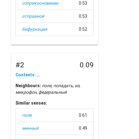
соприкосновение
0.53
отправной
0.53
бифуркация
0.52
#2
0.09
Contexts: …
Neighbours:
поле
,
попадать
,
из
,
микрофон
,
федеральный
Similar senses:
поле
0.61
минный
0.49