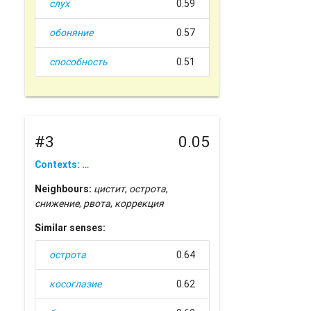
слух
0.59
обоняние
0.57
способность
0.51
#3
0.05
Contexts: …
Neighbours:
цистит
,
острота
,
снижение
,
рвота
,
коррекция
Similar senses:
острота
0.64
косоглазие
0.62