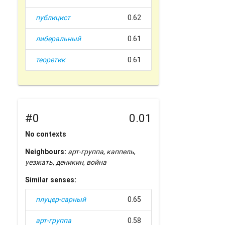
публицист
0.62
либеральный
0.61
теоретик
0.61
#0
0.01
No contexts
Neighbours:
арт-группа
,
каппель
,
уезжать
,
деникин
,
война
Similar senses:
плуцер-сарный
0.65
арт-группа
0.58