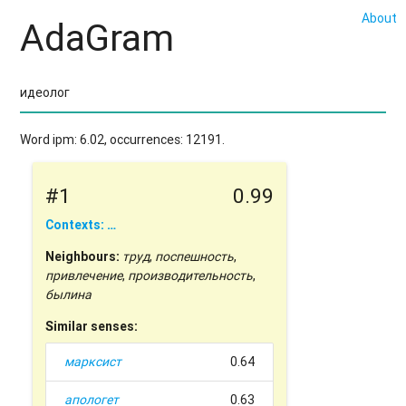
About
AdaGram
Word ipm: 6.02, occurrences: 12191.
#1
0.99
Contexts: …
Neighbours:
труд
,
поспешность
,
привлечение
,
производительность
,
былина
Similar senses:
марксист
0.64
апологет
0.63