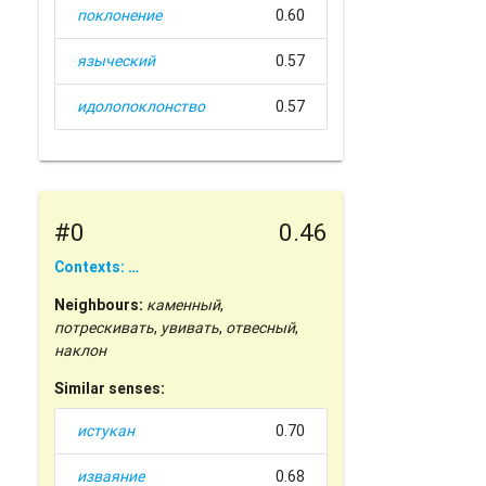
поклонение
0.60
языческий
0.57
идолопоклонство
0.57
#0
0.46
Contexts: …
Neighbours:
каменный
,
потрескивать
,
увивать
,
отвесный
,
наклон
Similar senses:
истукан
0.70
изваяние
0.68