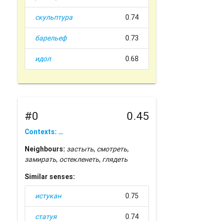
скульптура
0.74
барельеф
0.73
идол
0.68
#0
0.45
Contexts: …
Neighbours:
застыть
,
смотреть
,
замирать
,
остекленеть
,
глядеть
Similar senses:
истукан
0.75
статуя
0.74