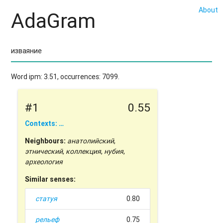
About
AdaGram
Word ipm: 3.51, occurrences: 7099.
#1
0.55
Contexts: …
Neighbours:
анатолийский
,
этнический
,
коллекция
,
нубия
,
археология
Similar senses:
статуя
0.80
рельеф
0.75