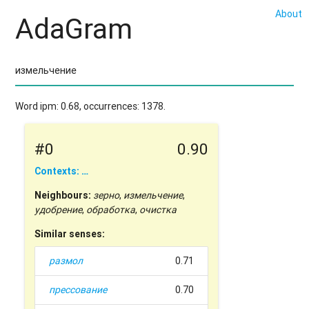
About
AdaGram
Word ipm: 0.68, occurrences: 1378.
#0
0.90
Contexts: …
Neighbours:
зерно
,
измельчение
,
удобрение
,
обработка
,
очистка
Similar senses:
размол
0.71
прессование
0.70