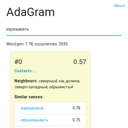
About
AdaGram
Word ipm: 1.78, occurrences: 3595.
#0
0.57
Contexts: …
Neighbours:
северный
,
км
,
долина
,
северо-западный
,
обрывистый
Similar senses:
изрезанный
0.78
образовывать
0.75