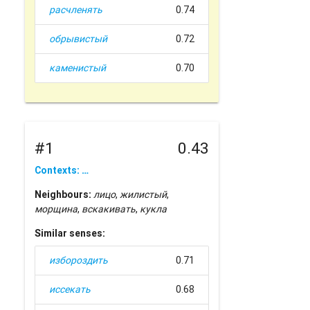
расчленять
0.74
обрывистый
0.72
каменистый
0.70
#1
0.43
Contexts: …
Neighbours:
лицо
,
жилистый
,
морщина
,
вскакивать
,
кукла
Similar senses:
избороздить
0.71
иссекать
0.68