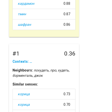
кардамон
0.88
тмин
0.87
шафран
0.86
#1
0.36
Contexts: …
Neighbours:
похудеть
,
про
,
худеть
,
борменталь
,
джок
Similar senses:
корица
0.73
корица
0.70