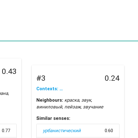
0.43
#3
0.24
Contexts: …
рана
,
Neighbours:
краска
,
звук
,
виниловый
,
пейзаж
,
звучание
Similar senses:
0.77
урбанистический
0.60