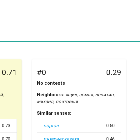
0.71
#0
0.29
No contexts
й
,
Neighbours:
ящик
,
земля
,
левитин
,
михаил
,
почтовый
Similar senses:
0.73
портал
0.50
0.70
интернет-газета
0.46