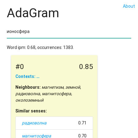
About
AdaGram
Word ipm: 0.68, occurrences: 1383.
#0
0.85
Contexts: …
Neighbours:
магнетизм
,
земной
,
радиоволна
,
магнитосфера
,
околоземный
Similar senses:
радиоволна
0.71
магнитосфера
0.70