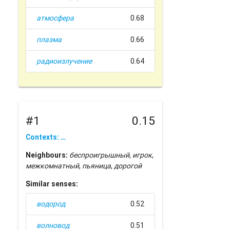
атмосфера
0.68
плазма
0.66
радиоизлучение
0.64
#1
0.15
Contexts: …
Neighbours:
беспроигрышный
,
игрок
,
межкомнатный
,
пьяница
,
дорогой
Similar senses:
водород
0.52
волновод
0.51