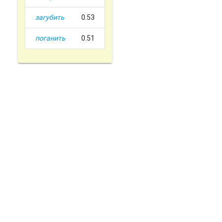
загубить
0.53
поганить
0.51