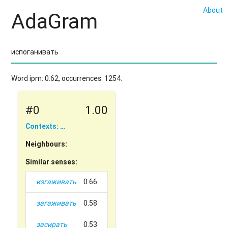
About
AdaGram
Word ipm: 0.62, occurrences: 1254.
#0
1.00
Contexts: …
Neighbours:
Similar senses:
изгаживать
0.66
загаживать
0.58
засирать
0.53