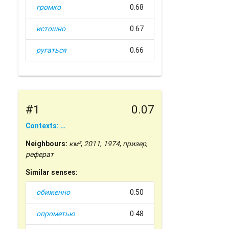
громко
0.68
истошно
0.67
ругаться
0.66
#1
0.07
Contexts: …
Neighbours:
км²
,
2011
,
1974
,
призер
,
реферат
Similar senses:
обиженно
0.50
опрометью
0.48