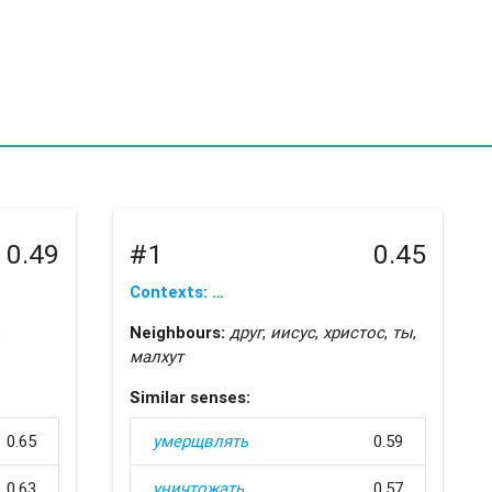
0.49
#1
0.45
Contexts: …
,
Neighbours:
друг
,
иисус
,
христос
,
ты
,
малхут
Similar senses:
0.65
умерщвлять
0.59
0.63
уничтожать
0.57