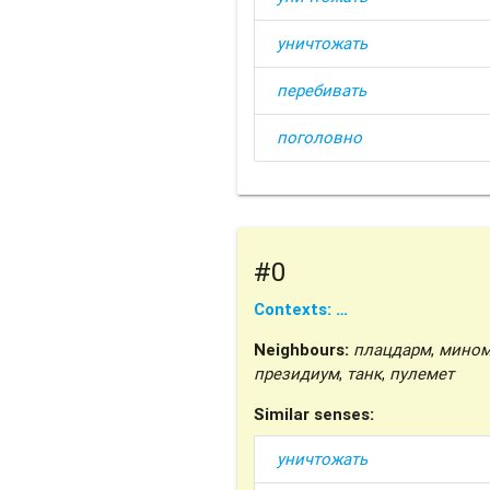
уничтожать
перебивать
поголовно
#0
Contexts: …
Neighbours:
плацдарм
,
мином
президиум
,
танк
,
пулемет
Similar senses:
уничтожать