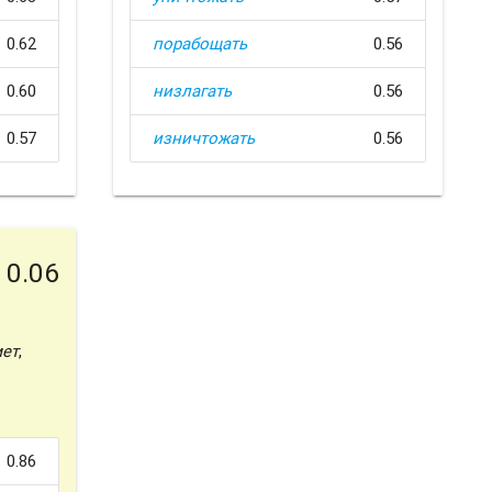
0.62
порабощать
0.56
0.60
низлагать
0.56
0.57
изничтожать
0.56
0.06
ет
,
0.86