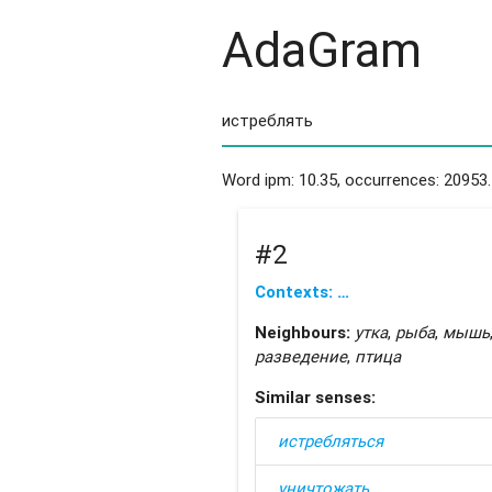
AdaGram
Word ipm: 10.35, occurrences: 20953.
#2
Contexts: …
Neighbours:
утка
,
рыба
,
мышь
разведение
,
птица
Similar senses:
истребляться
уничтожать